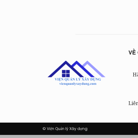
VỀ
Hà
Liê
© Viện Quản lý Xây dựng