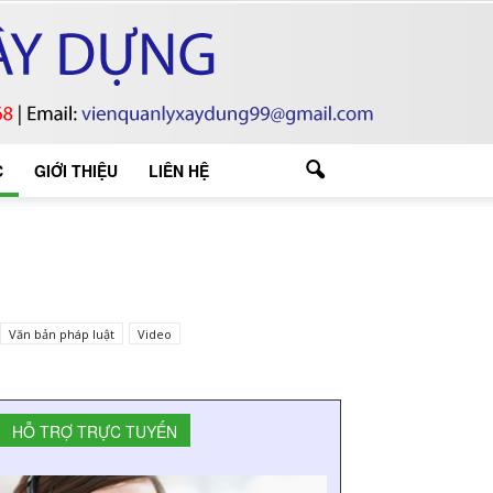
C
GIỚI THIỆU
LIÊN HỆ
Văn bản pháp luật
Video
HỖ TRỢ TRỰC TUYẾN