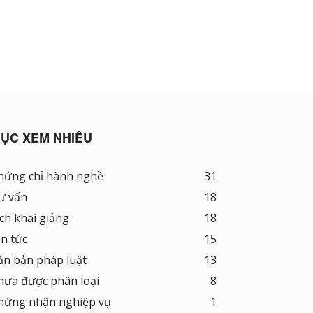
ỤC XEM NHIỀU
hứng chỉ hành nghề
31
ư vấn
18
ịch khai giảng
18
in tức
15
ăn bản pháp luật
13
hưa được phân loại
8
hứng nhận nghiệp vụ
1