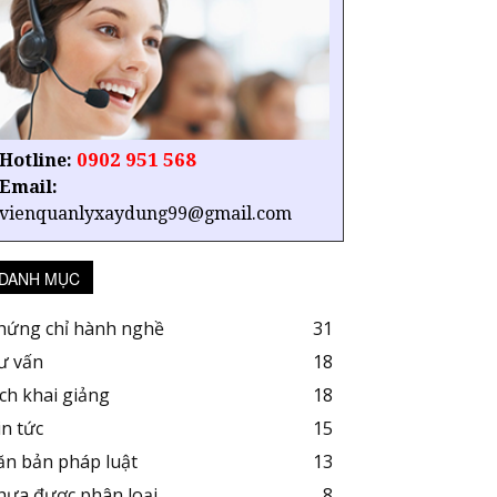
0902 951 568
Hotline:
Email:
vienquanlyxaydung99@gmail.com
DANH MỤC
hứng chỉ hành nghề
31
ư vấn
18
ịch khai giảng
18
in tức
15
ăn bản pháp luật
13
hưa được phân loại
8