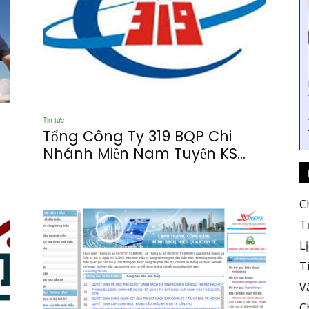
Tin tức
Tổng Công Ty 319 BQP Chi
Nhánh Miền Nam Tuyển KS...
C
T
L
T
V
C