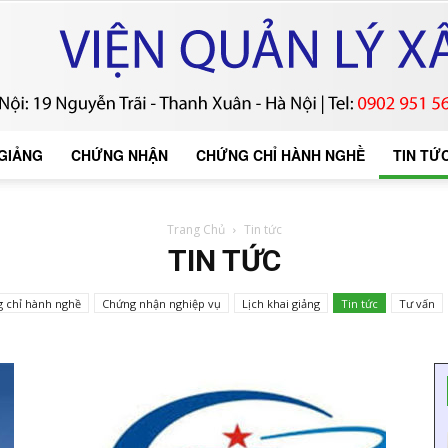
 GIẢNG
CHỨNG NHẬN
CHỨNG CHỈ HÀNH NGHỀ
TIN TỨ
Trang Chủ
Tin tức
TIN TỨC
 chỉ hành nghề
Chứng nhận nghiệp vụ
Lịch khai giảng
Tin tức
Tư vấn