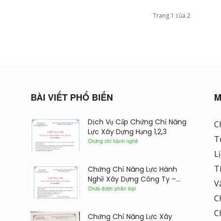
Trang 1 của 2
BÀI VIẾT PHỔ BIẾN
M
Dịch Vụ Cấp Chứng Chỉ Năng
C
Lực Xây Dựng Hạng 1,2,3
T
Chứng chỉ hành nghề
L
T
Chứng Chỉ Năng Lực Hành
Nghề Xây Dựng Công Ty –...
V
Chưa được phân loại
C
C
Chứng Chỉ Năng Lực Xây