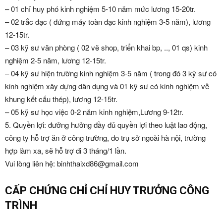
– 01 chỉ huy phó kinh nghiệm 5-10 năm mức lương 15-20tr.
– 02 trắc đạc ( đứng máy toàn đạc kinh nghiệm 3-5 năm), lương
12-15tr.
– 03 kỹ sư văn phòng ( 02 vẽ shop, triển khai bp, .., 01 qs) kinh
nghiệm 2-5 năm, lương 12-15tr.
– 04 kỹ sư hiện trường kinh nghiệm 3-5 năm ( trong đó 3 kỹ sư có
kinh nghiệm xây dựng dân dụng và 01 kỹ sư có kinh nghiệm về
khung kết cấu thép), lương 12-15tr.
– 05 kỹ sư học việc 0-2 năm kinh nghiệm,Lương 9-12tr.
5. Quyền lợi: đưởng hưởng đầy đủ quyền lợi theo luật lao động,
công ty hỗ trợ ăn ở công trường, do trụ sở ngoài hà nội, trường
hợp làm xa, sẽ hỗ trợ đi 3 tháng/1 lần.
Vui lòng liên hệ: binhthaixd86@gmail.com
CẤP CHỨNG CHỈ CHỈ HUY TRƯỞNG CÔNG
TRÌNH