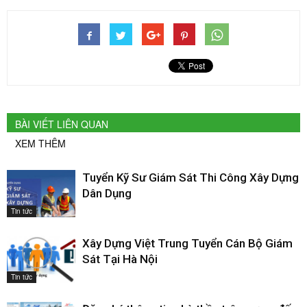
BÀI VIẾT LIÊN QUAN
XEM THÊM
Tuyển Kỹ Sư Giám Sát Thi Công Xây Dựng
Dân Dụng
Tin tức
Xây Dựng Việt Trung Tuyển Cán Bộ Giám
Sát Tại Hà Nội
Tin tức