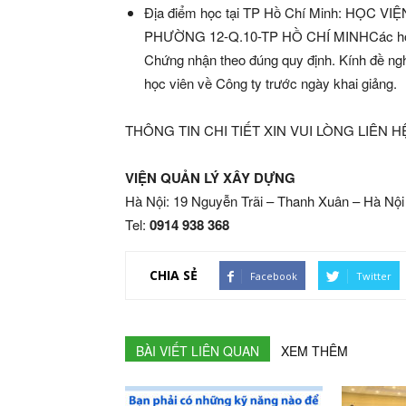
Địa điểm học tại TP Hồ Chí Minh: HỌC
PHƯỜNG 12-Q.10-TP HỒ CHÍ MINHCác học v
Chứng nhận theo đúng quy định. Kính đề ngh
học viên về Công ty trước ngày khai giảng.
THÔNG TIN CHI TIẾT XIN VUI LÒNG LIÊN H
VIỆN QUẢN LÝ XÂY DỰNG
Hà Nội: 19 Nguyễn Trãi – Thanh Xuân – Hà Nội
Tel:
0914 938 368
CHIA SẺ
Facebook
Twitter
BÀI VIẾT LIÊN QUAN
XEM THÊM