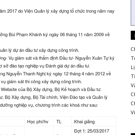
 năm 2017 do Viện Quản lý xây dựng tổ chức trong năm nay
ưởng Bùi Phạm Khánh ký ngày 06 tháng 11 năm 2009 về
C
uản lý dự án đầu tư xây dựng công trình.
ng- Vụ giám sát và thẩm định Đầu tư- Nguyễn Xuân Tự ký
T
 sở đào tạo nghiệp vụ Đánh giá dự án đầu tư.
L
ởng Nguyễn Thanh Nghị ký ngày 12 tháng 4 năm 2012 về
T
vụ giám sát thi công xây dựng công trình.
V
n Website của Bộ Xây dựng, Bộ Kế hoạch và Đầu tư.
C
, Bộ Xây dựng, Bộ Tài chính, Viện Đào tạo và Quản lý
C
dưỡng nghiệp vụ, chương trình các khoá như sau:
V
Học phí/hv
TL
Khai giảng
Đợt 1: 25/03/2017