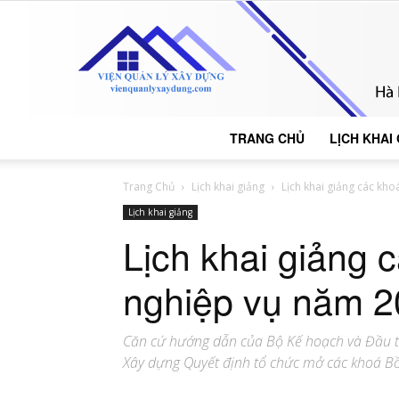
TRANG CHỦ
LỊCH KHAI
Trang Chủ
Lịch khai giảng
Lịch khai giảng các kh
Lịch khai giảng
Lịch khai giảng 
nghiệp vụ năm 
Căn cứ hướng dẫn của Bộ Kế hoạch và Đầu tư
Xây dựng Quyết định tổ chức mở các khoá Bồ