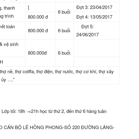
[
Đợt 3: 23/04/2017
g, thanh
6 buổi
g trình
800.000 đ
Đợt 4: 13/05/2017
ết toán
Đợt 5:
800.000 đ
6 buổi
24/06/2017
& vệ sinh
800.000đ
6 buổi
XH
ợ nề, thợ cotffa, thợ điện, thợ nước, thợ cơ khí, thợ xây
 ủy ….”
Lớp tối: 18h →21h học từ thứ 2, đến thứ 6 hàng tuần
O TẠO CÁN BỘ LÊ HỒNG PHONG-SỐ 220 ĐƯỜNG LÁNG-