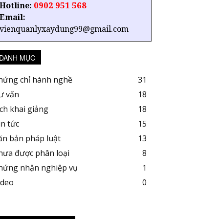
0902 951 568
Hotline:
Email:
vienquanlyxaydung99@gmail.com
DANH MỤC
hứng chỉ hành nghề
31
ư vấn
18
ịch khai giảng
18
in tức
15
ăn bản pháp luật
13
hưa được phân loại
8
hứng nhận nghiệp vụ
1
ideo
0