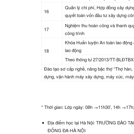
Quản lý chi phí, Hợp đồng xây dựn
16
quyết toán vốn đầu tư xây dựng côn
Nghiệm thu hoàn công và thanh quy
17
công trình
Khóa Huấn luyện An toàn lao động 
lao động
18
Theo thông tư 27/2013/TT-BLĐTB
Đào tạo sơ cấp nghề, nâng bậc thợ “Thợ hàn, th
dựng, vận hành máy xây dựng, máy xúc, máy
* Thời gian: Lớp ngày: 08h →11h30’, 14h →17h; 
Địa điểm học tại Hà Nội: TRƯỜNG ĐÀ
ĐỐNG ĐA-HÀ NỘI