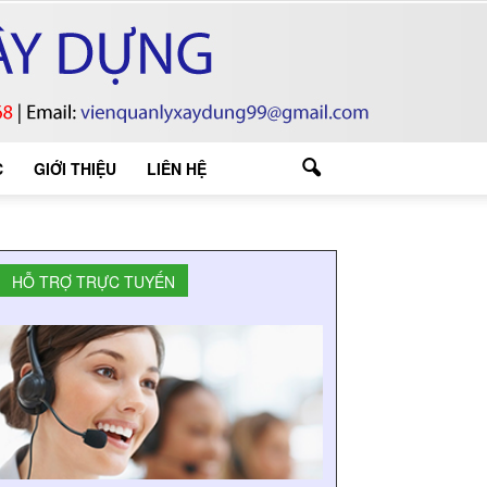
C
GIỚI THIỆU
LIÊN HỆ
HỖ TRỢ TRỰC TUYẾN