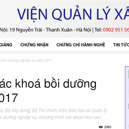
 GIẢNG
CHỨNG NHẬN
CHỨNG CHỈ HÀNH NGHỀ
TIN TỨ
oá bồi dưỡng nghiệp vụ năm 2017
các khoá bồi dưỡng
2017
, Bộ Xây dựng, Bộ Tài chính, Viện Đào tạo và Quản lý
i dưỡng nghiệp vụ, chương trình các khoá như sau:
2985