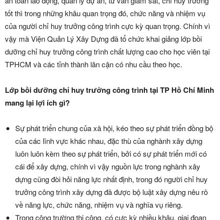
an toàn lao động, quản lý dự án, tư vấn giám sát, chỉ huy trưởng
tốt thì trong những khâu quan trọng đó, chức năng và nhiệm vụ
của người chỉ huy trưởng công trình cực kỳ quan trọng. Chính vì
vậy mà Viện Quản Lý Xây Dựng đã tổ chức khai giảng lớp bồi
dưỡng chỉ huy trưởng công trình chất lượng cao cho học viên tại
TPHCM và các tỉnh thành lân cận có nhu cầu theo học.
Lớp bồi dưỡng chỉ huy trưởng công trình tại TP Hồ Chí Minh
mang lại lợi ích gì?
Sự phát triển chung của xã hội, kéo theo sự phát triển đồng bộ
của các lĩnh vực khác nhau, đặc thù của nghành xây dựng
luôn luôn kèm theo sự phát triển, bởi có sự phát triển mới có
cái để xây dựng, chính vì vậy nguồn lực trong nghành xây
dựng cũng đòi hỏi năng lực nhất định, trong đó người chỉ huy
trưởng công trình xây dựng đã được bộ luật xây dựng nêu rõ
về năng lực, chức năng, nhiệm vụ và nghĩa vụ riêng.
Trong công trường thi công, có cực kỳ nhiều khâu, giai đoạn