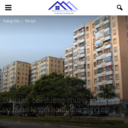
Trang Chủ
Tin tức
Tin tức
Đào tạo, bồi dưỡng chứng chỉ nghiệp
vụ quản lý vận hành nhà cung cư
Nguyên tắc tổ chức đào tạo, bồi dưỡng kiến thức chuyên môn, nghiệp vụ quản
lý vận hành nhà chung cư