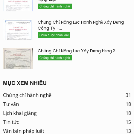
Chứng chỉ hành nghề
Chứng Chỉ Năng Lực Hành Nghề Xây Dựng
Công Ty –...
Chưa được phân loại
Chứng Chỉ Năng Lực Xây Dựng Hạng 3
Chứng chỉ hành nghề
MỤC XEM NHIỀU
Chứng chỉ hành nghề
31
Tư vấn
18
Lịch khai giảng
18
Tin tức
15
Văn bản pháp luật
13