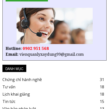
0902 951 568
Hotline:
Email:
vienquanlyxaydung99@gmail.com
DANH MỤC
Chứng chỉ hành nghề
31
Tư vấn
18
Lịch khai giảng
18
Tin tức
15
Văn bản pháp luật
13