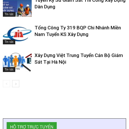
Tuyển Kỹ Sư Giám Sát Thi Công Xây Dựng
Dân Dụng
Tin tức
Tổng Công Ty 319 BQP Chi Nhánh Miền
Nam Tuyển KS Xây Dựng
Tin tức
Xây Dựng Việt Trung Tuyển Cán Bộ Giám
Sát Tại Hà Nội
Tin tức
HỖ TRỢ TRỰC TUYẾN